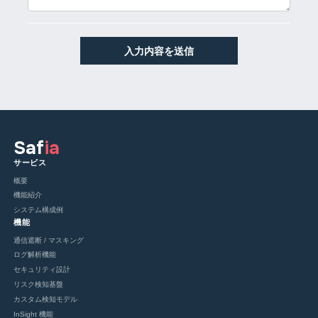
Saf
ia
サービス
概要
機能紹介
システム構成例
機能
通信遮断 / マスキング
ログ解析機能
セキュリティ設計
リスク検知基盤
カスタム検知モデル
InSight 機能